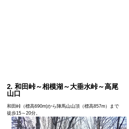
2. 和田峠～相模湖～大垂水峠～高尾
山口
和田峠（標高690m)から陣馬山山頂（標高857m）まで
徒歩15～20分。