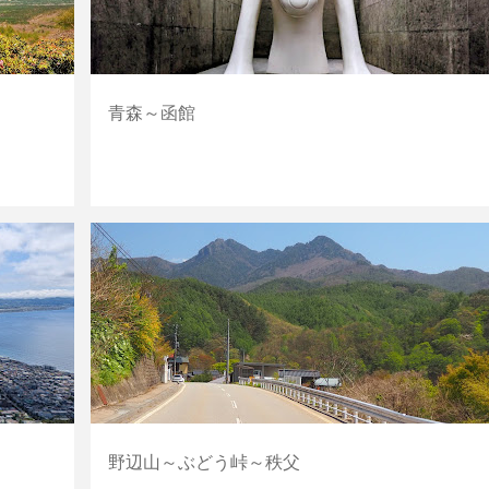
青森～函館
群馬
埼玉
山・丘
長野
野辺山～ぶどう峠～秩父