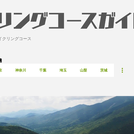
スキップしてメイン コンテンツに移動
イクリングコース

京
神奈川
千葉
埼玉
山梨
茨城