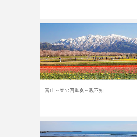
その他
海
自転車道
富山～春の四重奏～親不知
海
福島