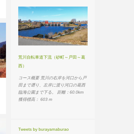
ェスと見どころいっぱい！。 距離：
52.3km、56km 獲得標高：927m、
960m
荒川自転車道下流（砂町～戸田～葛
西）
コース概要 荒川の右岸を河口から戸
田まで遡り、左岸に渡り河口の葛西
臨海公園まで下る。 距離：60.0km
獲得標高： 603 m
Tweets by burayamaburao