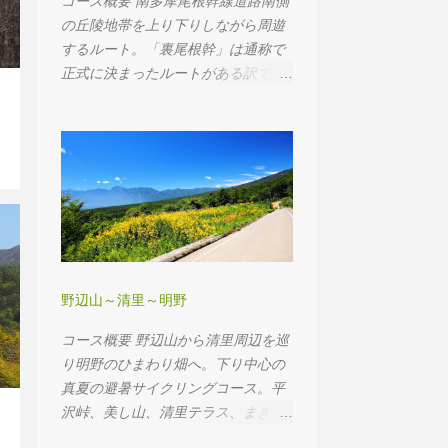
コース概要 南多摩尾根幹線道路南側
の丘陵地帯を上り下りしながら周遊
するルート。「裏尾根幹」は通称で
正式に決まったルートがある訳では
有りません。矢野口から長池公園ま
で黒川や小野路、小山田など寄り道
しまくりながら往復します。 距離：
56.3km 獲得標高：999 m
野辺山～清里～明野
コース概要 野辺山から清里周辺を巡
り明野のひまわり畑へ。下り中心の
真夏の避暑サイクリングコース。平
沢峠、美し山、清里テラス、まきば
公園、清泉寮、明野サンフラワーフ