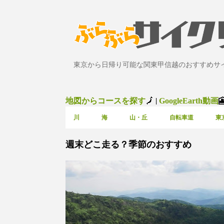
東京から日帰り可能な関東甲信越のおすすめサ
地図からコースを探す
|
🗾
GoogleEarth動画

川
海
山・丘
自転車道
東
投
週末どこ走る？季節のおすすめ
稿
山・丘
山梨