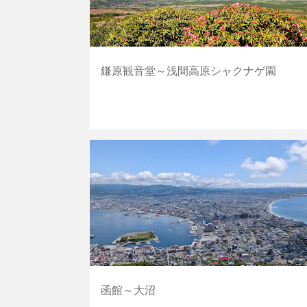
鎌原観音堂～浅間高原シャクナゲ園
その他
山・丘
函館～大沼