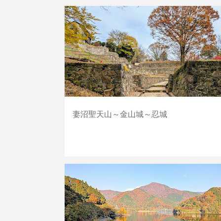
群馬
埼玉
山・丘
川
妻沼聖天山～金山城～忍城
山・丘
神奈川