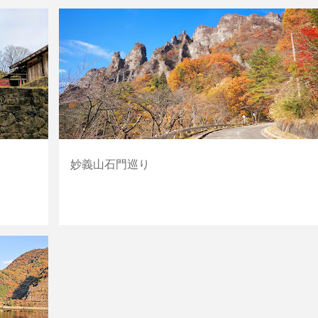
群馬
山・丘
妙義山石門巡り