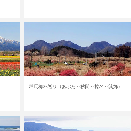
群馬
山・丘
群馬梅林巡り（あぶた～秋間～榛名～箕郷）
海
山・丘
東京