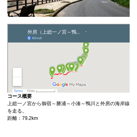
コース概要
上総一ノ宮から御宿～勝浦～小湊～鴨川と外房の海岸線
を走る。
距離：79.2km