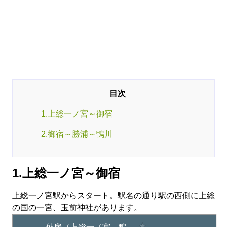
1.上総一ノ宮～御宿
2.御宿～勝浦～鴨川
1.上総一ノ宮～御宿
上総一ノ宮駅からスタート。駅名の通り駅の西側に上総
の国の一宮、玉前神社があります。