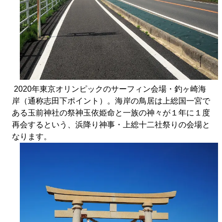
2020年東京オリンピックのサーフィン会場・釣ヶ崎海
岸（通称志田下ポイント）。海岸の鳥居は上総国一宮で
ある玉前神社の祭神玉依姫命と一族の神々が１年に１度
再会するという、浜降り神事・上総十二社祭りの会場と
なります。