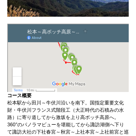
コース概要
松本駅から田川～牛伏川沿いを南下。国指定重要文化
財・牛伏川フランス式階段工（大正時代の石積みの水
路）に寄り道してから激坂を上り高ボッチ高原へ。
360°のパノラマビューを堪能してから諏訪湖側へ下り
て諏訪大社の下社春宮～秋宮～上社本宮～上社前宮と巡