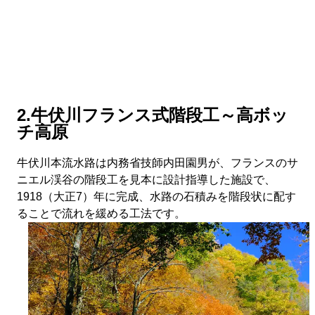
2.牛伏川フランス式階段工～高ボッ
チ高原
牛伏川本流水路は内務省技師内田園男が、フランスのサ
ニエル渓谷の階段工を見本に設計指導した施設で、
1918（大正7）年に完成、水路の石積みを階段状に配す
ることで流れを緩める工法です。