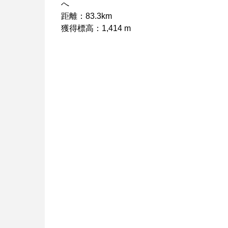
へ
距離：83.3km
獲得標高：1,414 m