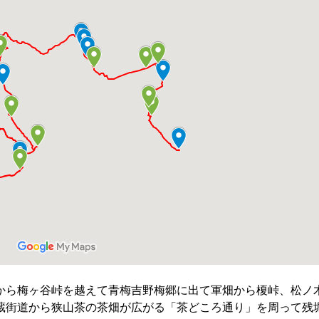
から梅ヶ谷峠を越えて青梅吉野梅郷に出て軍畑から榎峠、松ノ
蔵街道から狭山茶の茶畑が広がる「茶どころ通り」を周って残