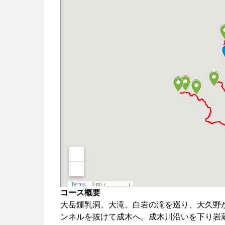
コース概要
大岳鍾乳洞、大滝、白岩の滝を巡り、大久野
ンネルを抜けて成木へ。成木川沿いを下り岩