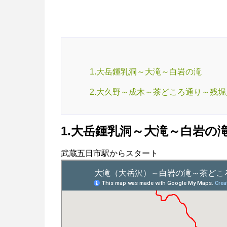
1.大岳鍾乳洞～大滝～白岩の滝
2.大久野～成木～茶どころ通り～残堀
1.大岳鍾乳洞～大滝～白岩の
武蔵五日市駅からスタート