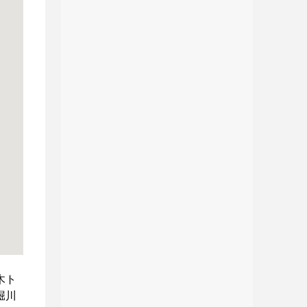
木ト
堀川