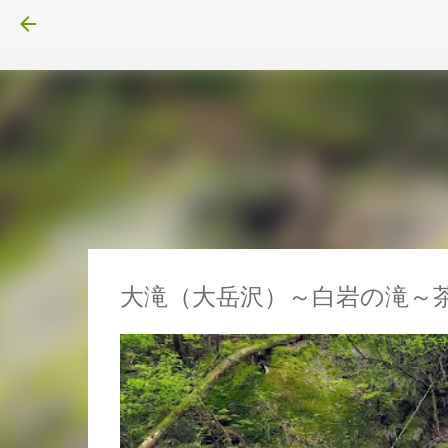
大滝（大岳沢）～白岩の滝～