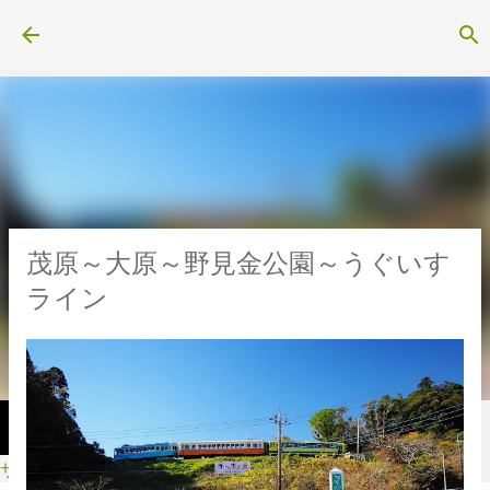
スキップしてメイン コンテンツに移動
茂原～大原～野見金公園～うぐいす
ライン
サイクル・スポーツ用品