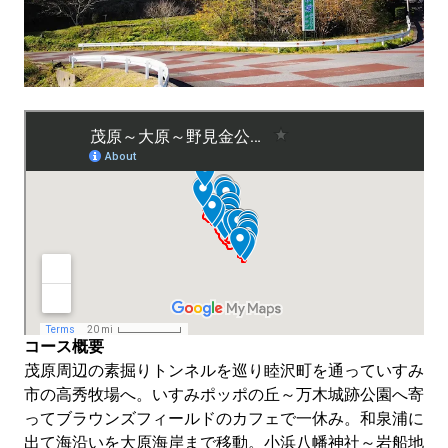
コース概要
茂原周辺の素掘りトンネルを巡り睦沢町を通っていすみ
市の高秀牧場へ。いすみポッポの丘～万木城跡公園へ寄
ってブラウンズフィールドのカフェで一休み。和泉浦に
出て海沿いを大原海岸まで移動。小浜八幡神社～岩船地