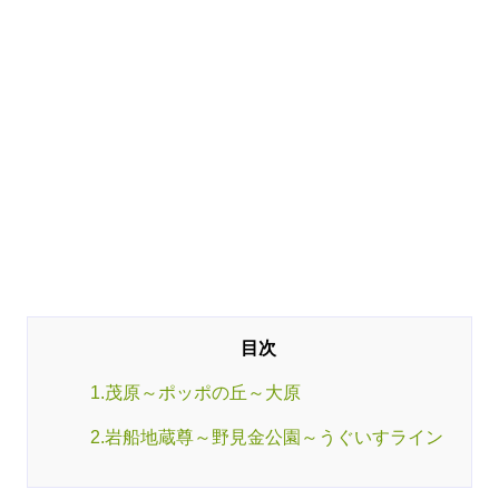
1.茂原～ポッポの丘～大原
2.岩船地蔵尊～野見金公園～うぐいすライン