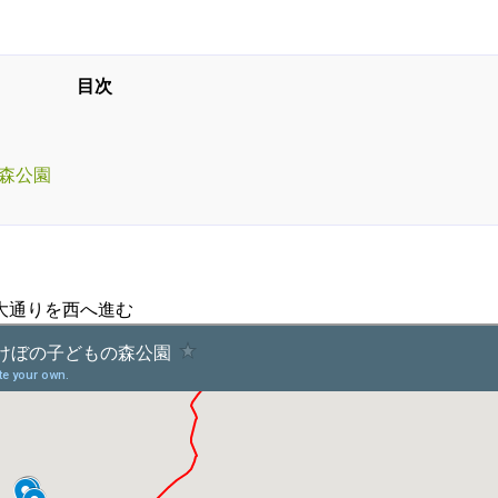
の森公園
大通りを西へ進む