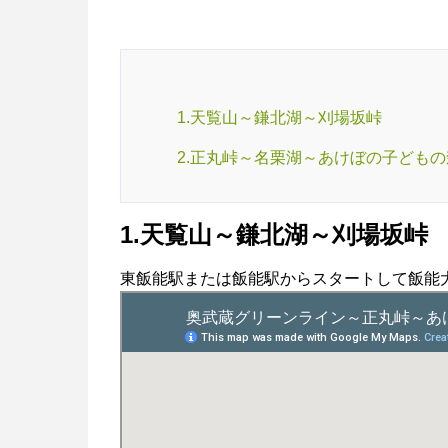
1.天覧山～鎌北湖～刈場坂峠
2.正丸峠～名栗湖～あけぼの子ども
1.天覧山～鎌北湖～刈場坂峠
東飯能駅または飯能駅からスタートして飯能