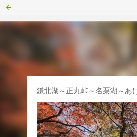
鎌北湖～正丸峠～名栗湖～あ