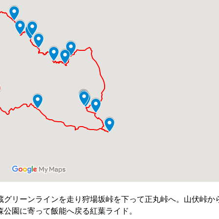
蔵グリーンラインを走り狩場坂峠を下って正丸峠へ。山伏峠か
森公園に寄って飯能へ戻る紅葉ライド。