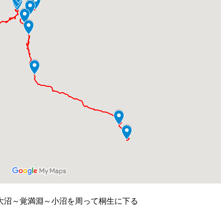
大沼～覚満淵～小沼を周って桐生に下る