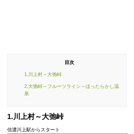
1.川上村～大弛峠
2.大弛峠～フルーツライン～ほったらかし温
泉
1.川上村～大弛峠
信濃川上駅からスタート