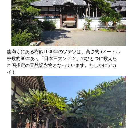
能満寺にある樹齢1000年のソテツは、高さ約6メートル
枝数約90本あり「日本三大ソテツ」のひとつに数えら
れ国指定の天然記念物となっています。たしかにデカ
イ！