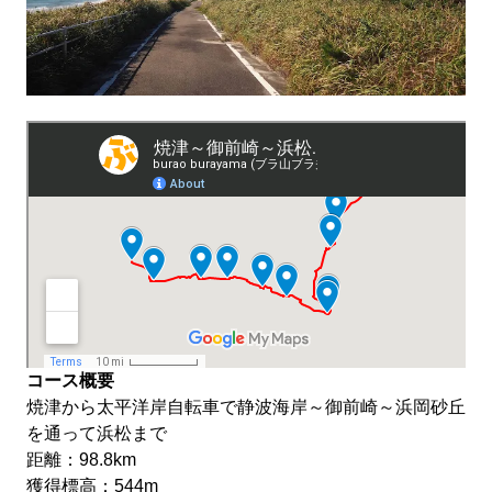
コース概要
焼津から太平洋岸自転車で静波海岸～御前崎～浜岡砂丘
を通って浜松まで
距離：98.8km
獲得標高：544m