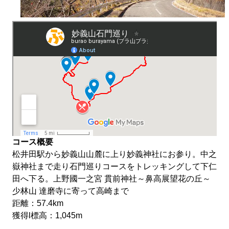
コース概要
松井田駅から妙義山山麓に上り妙義神社にお参り。中之
嶽神社まで走り石門巡りコースをトレッキングして下仁
田へ下る。上野國一之宮 貫前神社～鼻高展望花の丘～
少林山 達磨寺に寄って高崎まで
距離：57.4km
獲得l標高：1,045m