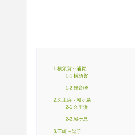
1.横須賀～浦賀
1-1.横須賀
1-2.観音崎
2.久里浜～城ヶ島
2-1.久里浜
2-2.城ケ島
3.三崎～逗子