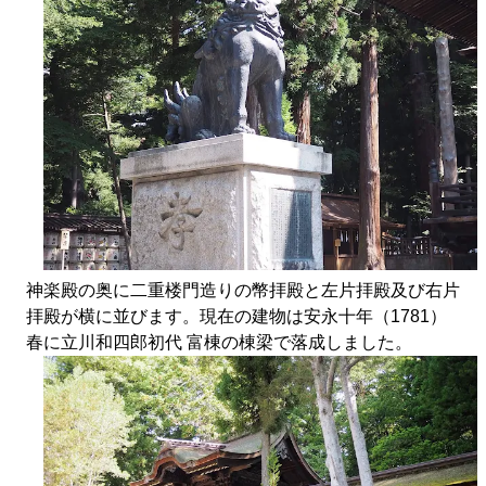
神楽殿の奥に二重楼門造りの幣拝殿と左片拝殿及び右片
拝殿が横に並びます。
現在の建物は安永十年（1781）
春に立川和四郎初代 富棟の棟梁で落成しました。