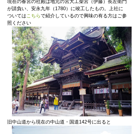
現在の春宮の社殿は地元の宮大工柴宮（伊藤）長左衛門
が請負い、安永九年（1780）に竣工したもの。上社に
ついては
こちら
で紹介しているので興味の有る方はご参
照ください
旧中山道から現在の中山道・国道142号に出ると