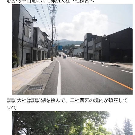
駅から中山道に出て諏訪大社下社秋宮へ
諏訪大社は諏訪湖を挟んで、二社四宮の境内が鎮座して
いて