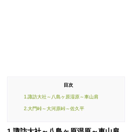
1.諏訪大社～八島ヶ原湿原～車山肩
2.大門峠～大河原峠～佐久平
1.諏訪大社～八島ヶ原湿原～車山肩