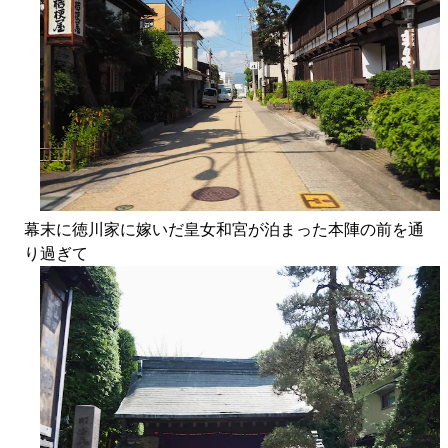
幕末に徳川家に嫁いだ皇女和宮が泊まった本陣の前を通
り過ぎて