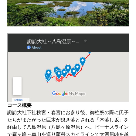
コース概要
諏訪大社下社秋宮・春宮にお参り後、御柱祭の際に氏子
たちがまたがった巨木が曳き落とされる「木落し坂」を
経由して八島湿原（八島ヶ原湿原）へ。ビーナスライン
で霧ヶ峰～車山を巡り蓼科スカイラインで大河原峠を越