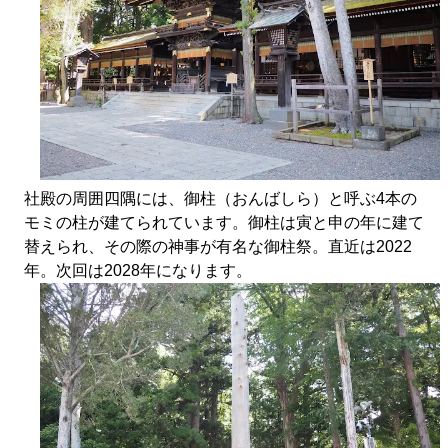
社殿の周囲四隅には、御柱（おんばしら）と呼ぶ4本の
モミの柱が建てられています。御柱は寅と申の年に建て
替えられ、その際の神事が有名な御柱祭。直近は2022
年。次回は2028年になります。