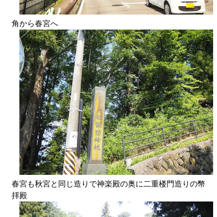
角から春宮へ
春宮も秋宮と同じ造りで神楽殿の奥に二重楼門造りの幣
拝殿