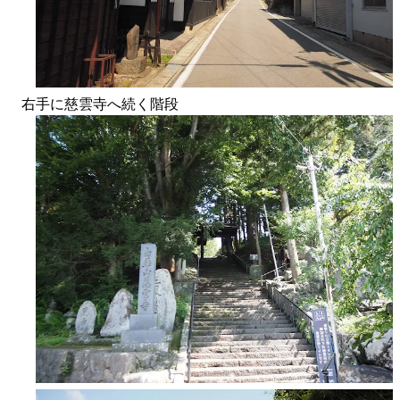
右手に慈雲寺へ続く階段