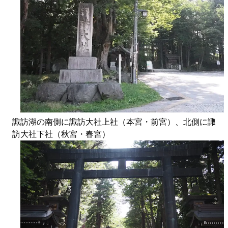
諏訪湖の南側に諏訪大社上社（本宮・前宮）、北側に諏
訪大社下社（秋宮・春宮）