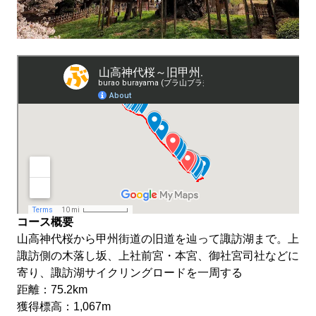
コース概要
山高神代桜から甲州街道の旧道を辿って諏訪湖まで。上
諏訪側の木落し坂、上社前宮・本宮、御社宮司社などに
寄り、諏訪湖サイクリングロードを一周する
距離：75.2km
獲得標高：1,067m