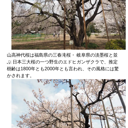
山高神代桜は福島県の三春滝桜・ 岐阜県の淡墨桜と並
ぶ 日本三大桜の一つ野生のエドヒガンザクラで、推定
樹齢は1800年とも2000年とも言われ、その風格には驚
かされます。