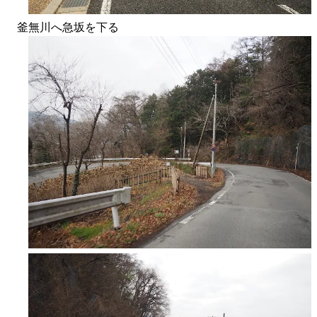
釜無川へ急坂を下る